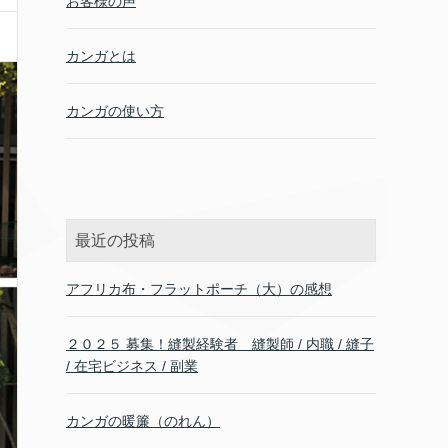
お客様の声
カンガとは
カンガの使い方
最近の投稿
アフリカ布・フラットポーチ（大）の感想
２０２５ 募集！縫製経験者 縫製師 / 内職 / 縫子
/ 在宅ビジネス / 副業
カンガの暖簾（のれん）