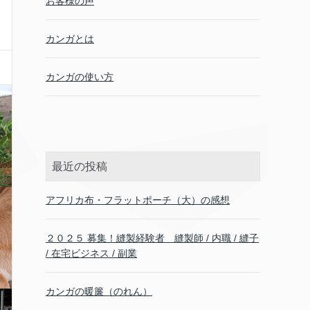
お客様の声
カンガとは
カンガの使い方
最近の投稿
アフリカ布・フラットポーチ（大）の感想
２０２５ 募集！縫製経験者 縫製師 / 内職 / 縫子
/ 在宅ビジネス / 副業
カンガの暖簾（のれん）