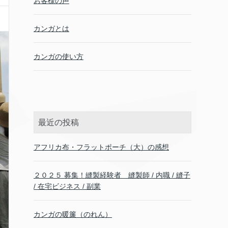
お客様の声
カンガとは
カンガの使い方
最近の投稿
アフリカ布・フラットポーチ（大）の感想
２０２５ 募集！縫製経験者 縫製師 / 内職 / 縫子
/ 在宅ビジネス / 副業
カンガの暖簾（のれん）