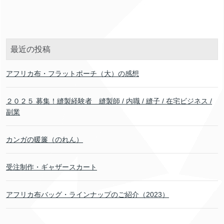
最近の投稿
アフリカ布・フラットポーチ（大）の感想
２０２５ 募集！縫製経験者 縫製師 / 内職 / 縫子 / 在宅ビジネス /
副業
カンガの暖簾（のれん）
受注制作・ギャザースカート
アフリカ布バッグ・ラインナップのご紹介（2023）