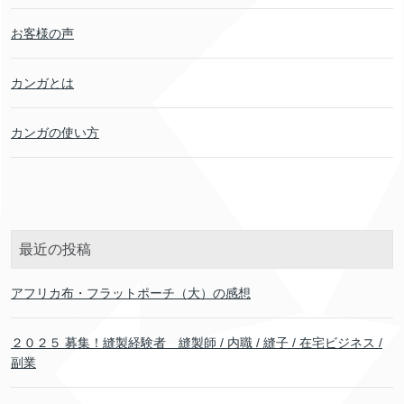
お客様の声
カンガとは
カンガの使い方
最近の投稿
アフリカ布・フラットポーチ（大）の感想
２０２５ 募集！縫製経験者 縫製師 / 内職 / 縫子 / 在宅ビジネス /
副業