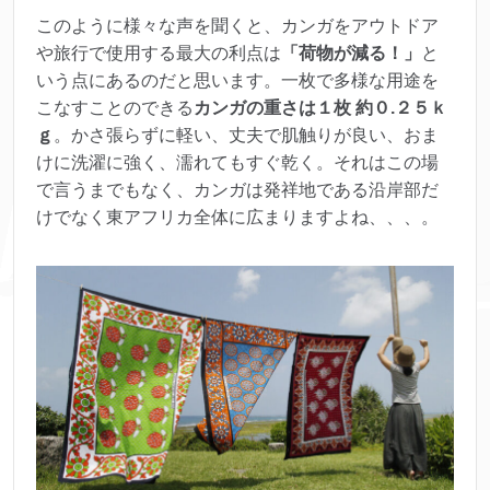
このように様々な声を聞くと、カンガをアウトドア
や旅行で使用する最大の利点は
「荷物が減る！」
と
いう点にあるのだと思います。一枚で多様な用途を
こなすことのできる
カンガの重さは１枚 約０.２５ｋ
ｇ
。かさ張らずに軽い、丈夫で肌触りが良い、おま
けに洗濯に強く、濡れてもすぐ乾く。それはこの場
で言うまでもなく、カンガは発祥地である沿岸部だ
けでなく東アフリカ全体に広まりますよね、、、。