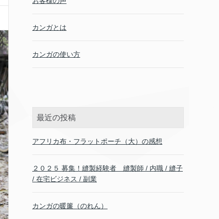
お客様の声
カンガとは
カンガの使い方
最近の投稿
アフリカ布・フラットポーチ（大）の感想
２０２５ 募集！縫製経験者 縫製師 / 内職 / 縫子
/ 在宅ビジネス / 副業
カンガの暖簾（のれん）