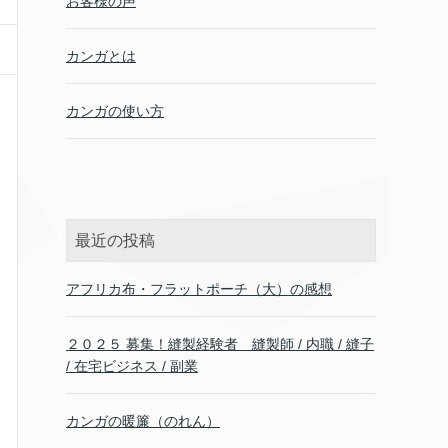
お客様の声
カンガとは
カンガの使い方
最近の投稿
アフリカ布・フラットポーチ（大）の感想
２０２５ 募集！縫製経験者 縫製師 / 内職 / 縫子
/ 在宅ビジネス / 副業
カンガの暖簾（のれん）